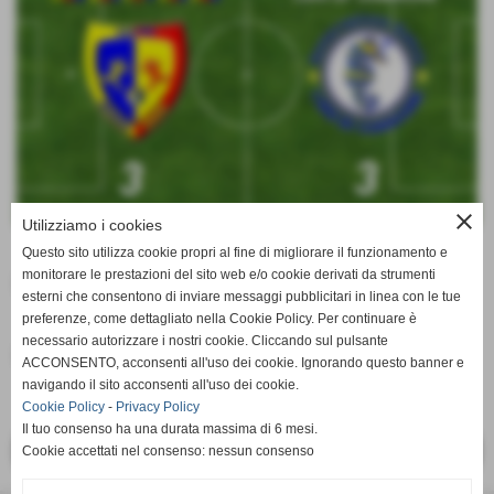
close
Utilizziamo i cookies
Questo sito utilizza cookie propri al fine di migliorare il funzionamento e
monitorare le prestazioni del sito web e/o cookie derivati da strumenti
DON BOSCO FOSSONE - LIDO DI CAMAIORE 3 - 3
esterni che consentono di inviare messaggi pubblicitari in linea con le tue
preferenze, come dettagliato nella Cookie Policy. Per continuare è
necessario autorizzare i nostri cookie. Cliccando sul pulsante
Fonte:
DBF
ACCONSENTO, acconsenti all'uso dei cookie. Ignorando questo banner e
navigando il sito acconsenti all'uso dei cookie.
Cookie Policy
-
Privacy Policy
Il tuo consenso ha una durata massima di 6 mesi.
Cookie accettati nel consenso: nessun consenso
<< PRECEDENTE
SUCCESSIVO >>