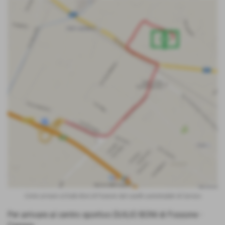
Come arrivare al Duilio Boni di Fossone dal casello autostradale di Carrara
Per arrivare al centro sportivo DUILIO BONI di Fossone -