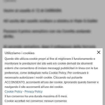
Carrara:
Uscire al casello A 12 di CARRARA
All´uscita del casello svoltare a sinistra in Viale G.Galilei
Passare il primo semaforo con via Covetta andando
diritto.
Al secondo semaforo, dopo il sottopasso della ferrovia
close
svoltare sull´Aurelia a sinistra
Utilizziamo i cookies
Questo sito utilizza cookie propri al fine di migliorare il funzionamento e
Dopo 300 metri al primo semaforo dell´Aurelia svoltare a
monitorare le prestazioni del sito web e/o cookie derivati da strumenti
destra
esterni che consentono di inviare messaggi pubblicitari in linea con le tue
preferenze, come dettagliato nella Cookie Policy. Per continuare è
Proseguire per circa 200 metri e svoltare a destra all
necessario autorizzare i nostri cookie. Cliccando sul pulsante
ACCONSENTO, acconsenti all'uso dei cookie. Ignorando questo banner e
´incrocio
navigando il sito acconsenti all'uso dei cookie.
Cookie Policy
-
Privacy Policy
L´impianto Duilio Boni vi apparira´ alla vostra destra.
Il tuo consenso ha una durata massima di 6 mesi.
Cookie accettati nel consenso: nessun consenso