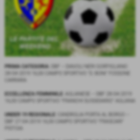
PRIMA CATEGORIA
: DBF – DIAVOLI NERI GORFIGLIANO
28-04-2019 16,00 CAMPO SPORTIVO “D. BONI” FOSSONE
CARRARA
ECCELLENZA FEMMINILE
: AGLIANESE – DBF 28-04-2019
16,00 CAMPO SPORTIVO “FRANCHI SUSSIDIARIO” AGLIANA
UNDER 19 REGIONALE
: CANDRGLIA PORTA AL BORGO –
DBF 27-04-2019 16,00 CAMPO SPORTIVO “FRASCARI”
PISTOIA